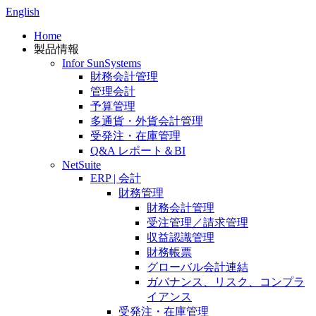
English
Home
製品情報
Infor SunSystems
財務会計管理
管理会計
予算管理
多通貨・外貨会計管理
受発注・在庫管理
Q&A レポート＆BI
NetSuite
ERP | 会計
財務管理
財務会計管理
受注管理／請求管理
収益認識管理
財務帳票
グローバル会計連結
ガバナンス、リスク、コンプラ
イアンス
受発注・在庫管理