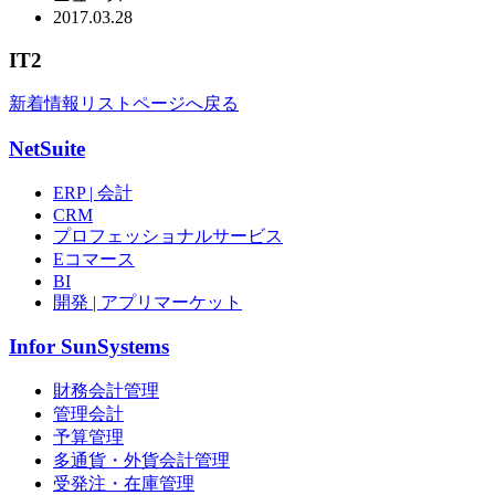
2017.
03.28
IT2
新着情報リストページへ戻る
NetSuite
ERP | 会計
CRM
プロフェッショナルサービス
Eコマース
BI
開発 | アプリマーケット
Infor SunSystems
財務会計管理
管理会計
予算管理
多通貨・外貨会計管理
受発注・在庫管理