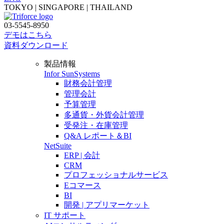
TOKYO | SINGAPORE | THAILAND
03-5545-8950
デモはこちら
資料ダウンロード
製品情報
Infor SunSystems
財務会計管理
管理会計
予算管理
多通貨・外貨会計管理
受発注・在庫管理
Q&A レポート＆BI
NetSuite
ERP | 会計
CRM
プロフェッショナルサービス
Eコマース
BI
開発 | アプリマーケット
IT サポート