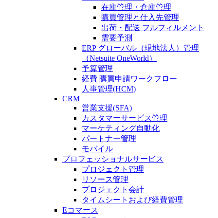
在庫管理・倉庫管理
購買管理と仕入先管理
出荷・配送 フルフィルメント
需要予測
ERP グローバル（現地法人）管理
（Netsuite OneWorld）
予算管理
経費 購買申請ワークフロー
人事管理(HCM)
CRM
営業支援(SFA)
カスタマーサービス管理
マーケティング自動化
パートナー管理
モバイル
プロフェッショナルサービス
プロジェクト管理
リソース管理
プロジェクト会計
タイムシートおよび経費管理
Eコマース