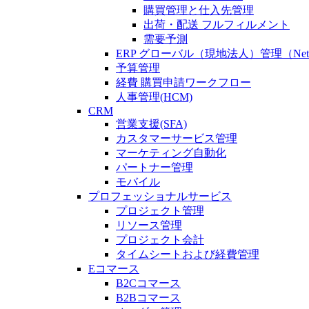
購買管理と仕入先管理
出荷・配送 フルフィルメント
需要予測
ERP グローバル（現地法人）管理（Netsuit
予算管理
経費 購買申請ワークフロー
人事管理(HCM)
CRM
営業支援(SFA)
カスタマーサービス管理
マーケティング自動化
パートナー管理
モバイル
プロフェッショナルサービス
プロジェクト管理
リソース管理
プロジェクト会計
タイムシートおよび経費管理
Eコマース
B2Cコマース
B2Bコマース