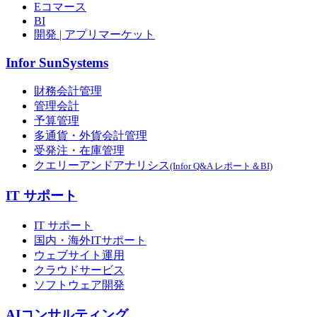
Eコマース
BI
開発 | アプリマーケット
Infor SunSystems
財務会計管理
管理会計
予算管理
多通貨・外貨会計管理
受発注・在庫管理
クエリーアンドアナリシス
(Infor Q&A レポート＆BI)
IT サポート
IT サポート
国内・海外ITサポート
ウェブサイト運用
クラウドサービス
ソフトウェア開発
AIコンサルティング