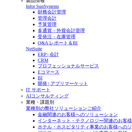
製品情報
Infor SunSystems
財務会計管理
管理会計
予算管理
多通貨・外貨会計管理
受発注・在庫管理
Q&A レポート＆BI
NetSuite
ERP | 会計
CRM
プロフェッショナルサービス
Eコマース
BI
開発 | アプリマーケット
IT サポート
AIコンサルティング
業種・課題別
業種別の弊社ソリューションご紹介
金融関連のお客様へのソリューション
インターネット・テクノロジー関連のお客様
ホテル・ホスピタリティ事業のお客様へのソ