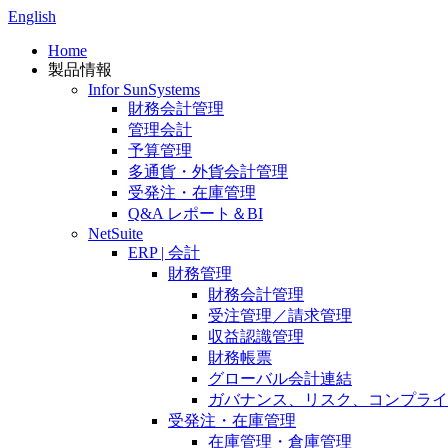
English
Home
製品情報
Infor SunSystems
財務会計管理
管理会計
予算管理
多通貨・外貨会計管理
受発注・在庫管理
Q&A レポート＆BI
NetSuite
ERP | 会計
財務管理
財務会計管理
受注管理／請求管理
収益認識管理
財務帳票
グローバル会計連結
ガバナンス、リスク、コンプライ
受発注・在庫管理
在庫管理・倉庫管理