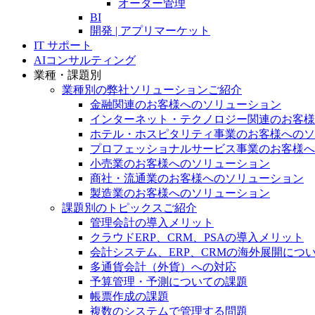
オーダー管理
BI
開発 | アプリマーケット
IT サポート
AIコンサルティング
業種・課題別
業種別の弊社ソリューションご紹介
金融関連のお客様へのソリューション
インターネット・テクノロジー関連のお客様
ホテル・ホスピタリティ事業のお客様へのソ
プロフェッショナルサービス事業のお客様へ
小売業のお客様へのソリューション
商社・流通業のお客様へのソリューション
製造業のお客様へのソリューション
課題別のトピックスご紹介
管理会計の導入メリット
クラウドERP、CRM、PSAの導入メリット
会計システム、ERP、CRMの海外展開につ
多通貨会計（外貨）への対応
予算管理・予測についての課題
帳票作成の課題
複数のシステムで管理する問題