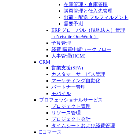
在庫管理・倉庫管理
購買管理と仕入先管理
出荷・配送 フルフィルメント
需要予測
ERP グローバル（現地法人）管理
（Netsuite OneWorld）
予算管理
経費 購買申請ワークフロー
人事管理(HCM)
CRM
営業支援(SFA)
カスタマーサービス管理
マーケティング自動化
パートナー管理
モバイル
プロフェッショナルサービス
プロジェクト管理
リソース管理
プロジェクト会計
タイムシートおよび経費管理
Eコマース