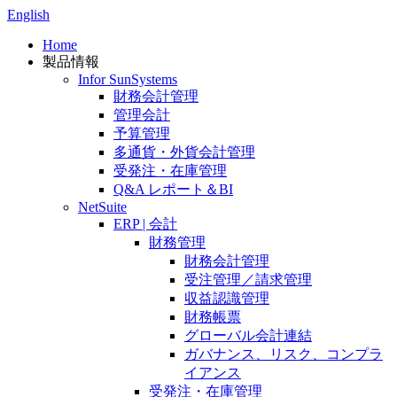
English
Home
製品情報
Infor SunSystems
財務会計管理
管理会計
予算管理
多通貨・外貨会計管理
受発注・在庫管理
Q&A レポート＆BI
NetSuite
ERP | 会計
財務管理
財務会計管理
受注管理／請求管理
収益認識管理
財務帳票
グローバル会計連結
ガバナンス、リスク、コンプラ
イアンス
受発注・在庫管理