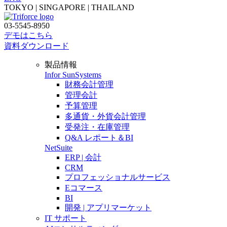
TOKYO | SINGAPORE | THAILAND
03-5545-8950
デモはこちら
資料ダウンロード
製品情報
Infor SunSystems
財務会計管理
管理会計
予算管理
多通貨・外貨会計管理
受発注・在庫管理
Q&A レポート＆BI
NetSuite
ERP | 会計
CRM
プロフェッショナルサービス
Eコマース
BI
開発 | アプリマーケット
IT サポート