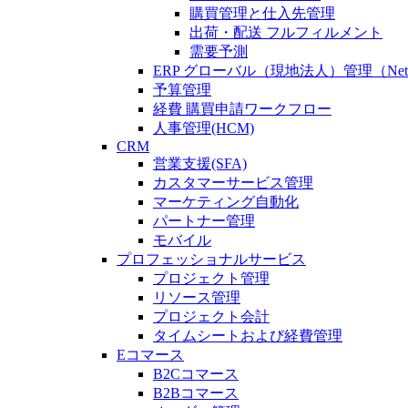
購買管理と仕入先管理
出荷・配送 フルフィルメント
需要予測
ERP グローバル（現地法人）管理（Netsuit
予算管理
経費 購買申請ワークフロー
人事管理(HCM)
CRM
営業支援(SFA)
カスタマーサービス管理
マーケティング自動化
パートナー管理
モバイル
プロフェッショナルサービス
プロジェクト管理
リソース管理
プロジェクト会計
タイムシートおよび経費管理
Eコマース
B2Cコマース
B2Bコマース