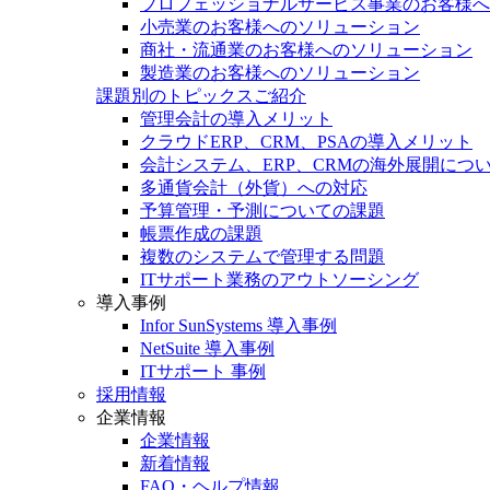
プロフェッショナルサービス事業のお客様へ
小売業のお客様へのソリューション
商社・流通業のお客様へのソリューション
製造業のお客様へのソリューション
課題別のトピックスご紹介
管理会計の導入メリット
クラウドERP、CRM、PSAの導入メリット
会計システム、ERP、CRMの海外展開につ
多通貨会計（外貨）への対応
予算管理・予測についての課題
帳票作成の課題
複数のシステムで管理する問題
ITサポート業務のアウトソーシング
導入事例
Infor SunSystems 導入事例
NetSuite 導入事例
ITサポート 事例
採用情報
企業情報
企業情報
新着情報
FAQ・ヘルプ情報