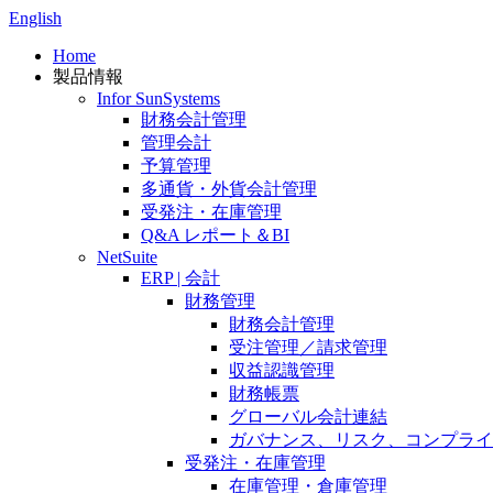
English
Home
製品情報
Infor SunSystems
財務会計管理
管理会計
予算管理
多通貨・外貨会計管理
受発注・在庫管理
Q&A レポート＆BI
NetSuite
ERP | 会計
財務管理
財務会計管理
受注管理／請求管理
収益認識管理
財務帳票
グローバル会計連結
ガバナンス、リスク、コンプライ
受発注・在庫管理
在庫管理・倉庫管理