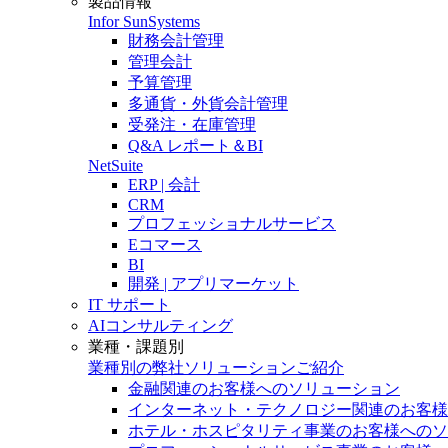
製品情報
Infor SunSystems
財務会計管理
管理会計
予算管理
多通貨・外貨会計管理
受発注・在庫管理
Q&A レポート＆BI
NetSuite
ERP | 会計
CRM
プロフェッショナルサービス
Eコマース
BI
開発 | アプリマーケット
IT サポート
AIコンサルティング
業種・課題別
業種別の弊社ソリューションご紹介
金融関連のお客様へのソリューション
インターネット・テクノロジー関連のお客様
ホテル・ホスピタリティ事業のお客様へのソ