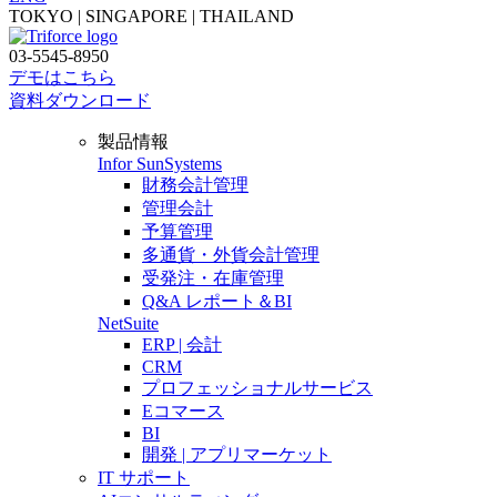
TOKYO | SINGAPORE | THAILAND
03-5545-8950
デモはこちら
資料ダウンロード
製品情報
Infor SunSystems
財務会計管理
管理会計
予算管理
多通貨・外貨会計管理
受発注・在庫管理
Q&A レポート＆BI
NetSuite
ERP | 会計
CRM
プロフェッショナルサービス
Eコマース
BI
開発 | アプリマーケット
IT サポート