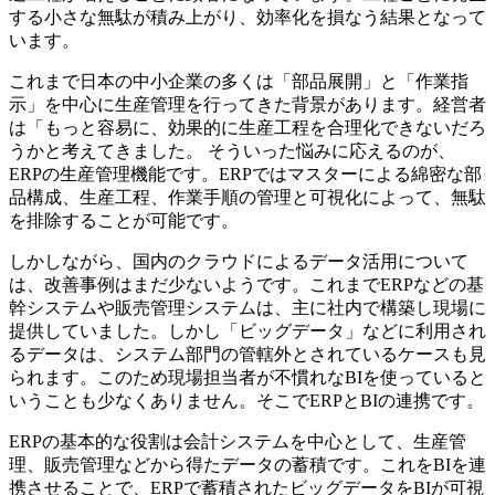
する小さな無駄が積み上がり、効率化を損なう結果となって
います。
これまで日本の中小企業の多くは「部品展開」と「作業指
示」を中心に生産管理を行ってきた背景があります。経営者
は「もっと容易に、効果的に生産工程を合理化できないだろ
うかと考えてきました。 そういった悩みに応えるのが、
ERPの生産管理機能です。ERPではマスターによる綿密な部
品構成、生産工程、作業手順の管理と可視化によって、無駄
を排除することが可能です。
しかしながら、国内のクラウドによるデータ活用について
は、改善事例はまだ少ないようです。これまでERPなどの基
幹システムや販売管理システムは、主に社内で構築し現場に
提供していました。しかし「ビッグデータ」などに利用され
るデータは、システム部門の管轄外とされているケースも見
られます。このため現場担当者が不慣れなBIを使っていると
いうことも少なくありません。そこでERPとBIの連携です。
ERPの基本的な役割は会計システムを中心として、生産管
理、販売管理などから得たデータの蓄積です。これをBIを連
携させることで、ERPで蓄積されたビッグデータをBIが可視