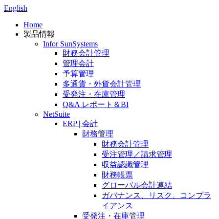
English
Home
製品情報
Infor SunSystems
財務会計管理
管理会計
予算管理
多通貨・外貨会計管理
受発注・在庫管理
Q&A レポート＆BI
NetSuite
ERP | 会計
財務管理
財務会計管理
受注管理／請求管理
収益認識管理
財務帳票
グローバル会計連結
ガバナンス、リスク、コンプラ
イアンス
受発注・在庫管理