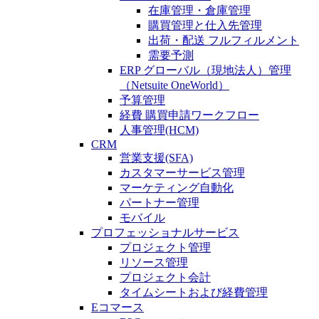
在庫管理・倉庫管理
購買管理と仕入先管理
出荷・配送 フルフィルメント
需要予測
ERP グローバル（現地法人）管理
（Netsuite OneWorld）
予算管理
経費 購買申請ワークフロー
人事管理(HCM)
CRM
営業支援(SFA)
カスタマーサービス管理
マーケティング自動化
パートナー管理
モバイル
プロフェッショナルサービス
プロジェクト管理
リソース管理
プロジェクト会計
タイムシートおよび経費管理
Eコマース