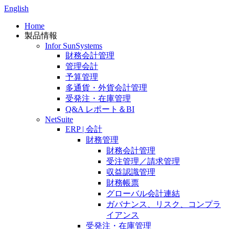
English
Home
製品情報
Infor SunSystems
財務会計管理
管理会計
予算管理
多通貨・外貨会計管理
受発注・在庫管理
Q&A レポート＆BI
NetSuite
ERP | 会計
財務管理
財務会計管理
受注管理／請求管理
収益認識管理
財務帳票
グローバル会計連結
ガバナンス、リスク、コンプラ
イアンス
受発注・在庫管理