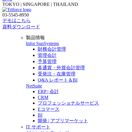
TOKYO | SINGAPORE | THAILAND
03-5545-8950
デモはこちら
資料ダウンロード
製品情報
Infor SunSystems
財務会計管理
管理会計
予算管理
多通貨・外貨会計管理
受発注・在庫管理
Q&A レポート＆BI
NetSuite
ERP | 会計
CRM
プロフェッショナルサービス
Eコマース
BI
開発 | アプリマーケット
IT サポート