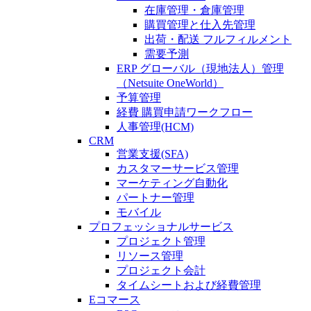
在庫管理・倉庫管理
購買管理と仕入先管理
出荷・配送 フルフィルメント
需要予測
ERP グローバル（現地法人）管理
（Netsuite OneWorld）
予算管理
経費 購買申請ワークフロー
人事管理(HCM)
CRM
営業支援(SFA)
カスタマーサービス管理
マーケティング自動化
パートナー管理
モバイル
プロフェッショナルサービス
プロジェクト管理
リソース管理
プロジェクト会計
タイムシートおよび経費管理
Eコマース