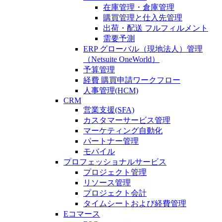
在庫管理・倉庫管理
購買管理と仕入先管理
出荷・配送 フルフィルメント
需要予測
ERP グローバル（現地法人）管理
（Netsuite OneWorld）
予算管理
経費 購買申請ワークフロー
人事管理(HCM)
CRM
営業支援(SFA)
カスタマーサービス管理
マーケティング自動化
パートナー管理
モバイル
プロフェッショナルサービス
プロジェクト管理
リソース管理
プロジェクト会計
タイムシートおよび経費管理
Eコマース