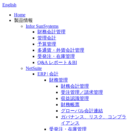
English
Home
製品情報
Infor SunSystems
財務会計管理
管理会計
予算管理
多通貨・外貨会計管理
受発注・在庫管理
Q&A レポート＆BI
NetSuite
ERP | 会計
財務管理
財務会計管理
受注管理／請求管理
収益認識管理
財務帳票
グローバル会計連結
ガバナンス、リスク、コンプラ
イアンス
受発注・在庫管理