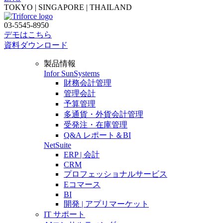
TOKYO | SINGAPORE | THAILAND
03-5545-8950
デモはこちら
資料ダウンロード
製品情報
Infor SunSystems
財務会計管理
管理会計
予算管理
多通貨・外貨会計管理
受発注・在庫管理
Q&A レポート＆BI
NetSuite
ERP | 会計
CRM
プロフェッショナルサービス
Eコマース
BI
開発 | アプリマーケット
IT サポート