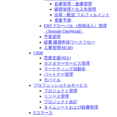
在庫管理・倉庫管理
購買管理と仕入先管理
出荷・配送 フルフィルメント
需要予測
ERP グローバル（現地法人）管理
（Netsuite OneWorld）
予算管理
経費 購買申請ワークフロー
人事管理(HCM)
CRM
営業支援(SFA)
カスタマーサービス管理
マーケティング自動化
パートナー管理
モバイル
プロフェッショナルサービス
プロジェクト管理
リソース管理
プロジェクト会計
タイムシートおよび経費管理
Eコマース