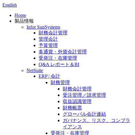
English
Home
製品情報
Infor SunSystems
財務会計管理
管理会計
予算管理
多通貨・外貨会計管理
受発注・在庫管理
Q&A レポート＆BI
NetSuite
ERP | 会計
財務管理
財務会計管理
受注管理／請求管理
収益認識管理
財務帳票
グローバル会計連結
ガバナンス、リスク、コンプラ
イアンス
受発注・在庫管理