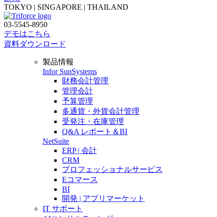
TOKYO | SINGAPORE | THAILAND
03-5545-8950
デモはこちら
資料ダウンロード
製品情報
Infor SunSystems
財務会計管理
管理会計
予算管理
多通貨・外貨会計管理
受発注・在庫管理
Q&A レポート＆BI
NetSuite
ERP | 会計
CRM
プロフェッショナルサービス
Eコマース
BI
開発 | アプリマーケット
IT サポート