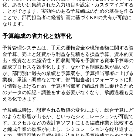
化、あるいは集約された入力項目を設定・カスタマイズする
ことができます。実効性のある予算編成のための基盤を作る
ことで、部門担当者に経営計画に基づくKPIの共有が可能に
なります。
予算編成の省力化と効率化
予算管理システムは、手元の運転資金や現預金額に関する資
金予算、売上と経費から利益を見積もる損益予算、資本的支
出・投資などの経済性・回収期間等を予測する資本予算等の
編成プロセスを効率化します。なかでも削減効果が高いの
が、部門別に過去の業績と予算案を、予算担当部署に上げる
業務、承認・調整などです。部門担当者はフォーマットに則
り情報を上げるため、予算担当部署で編成作業に乗せるため
のデータの転記・調整をする必要がなくなり、承認過程も見
える化できます。
予算編成時は、想定される数値の変化により、総合予算にど
のような影響が出るか、といったシミュレーションが可能で
す。エクセルなどの表計算ソフトによる編成作業と比較する
と編成作業の効率が向上し、シミュレーションを繰り返すこ
とで、実現可能な目標が織り込まれた予算編成のために大き