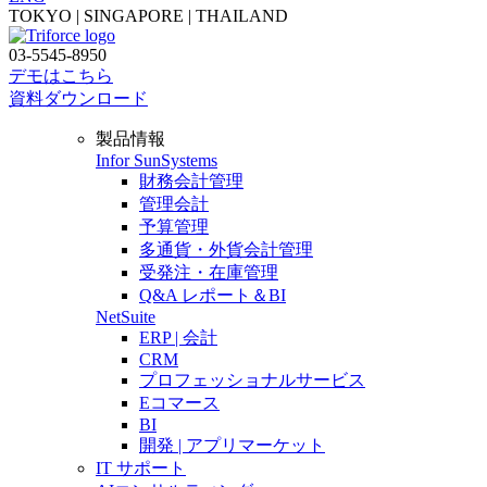
TOKYO | SINGAPORE | THAILAND
03-5545-8950
デモはこちら
資料ダウンロード
製品情報
Infor SunSystems
財務会計管理
管理会計
予算管理
多通貨・外貨会計管理
受発注・在庫管理
Q&A レポート＆BI
NetSuite
ERP | 会計
CRM
プロフェッショナルサービス
Eコマース
BI
開発 | アプリマーケット
IT サポート