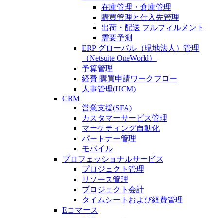
在庫管理・倉庫管理
購買管理と仕入先管理
出荷・配送 フルフィルメント
需要予測
ERP グローバル（現地法人）管理
（Netsuite OneWorld）
予算管理
経費 購買申請ワークフロー
人事管理(HCM)
CRM
営業支援(SFA)
カスタマーサービス管理
マーケティング自動化
パートナー管理
モバイル
プロフェッショナルサービス
プロジェクト管理
リソース管理
プロジェクト会計
タイムシートおよび経費管理
Eコマース