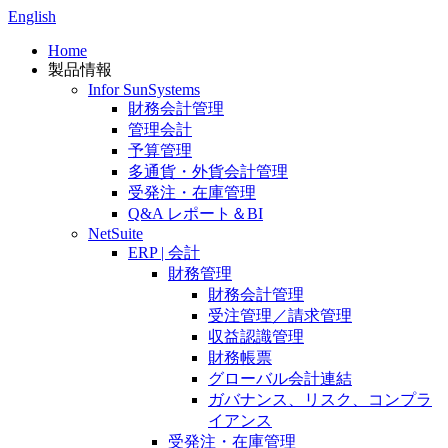
English
Home
製品情報
Infor SunSystems
財務会計管理
管理会計
予算管理
多通貨・外貨会計管理
受発注・在庫管理
Q&A レポート＆BI
NetSuite
ERP | 会計
財務管理
財務会計管理
受注管理／請求管理
収益認識管理
財務帳票
グローバル会計連結
ガバナンス、リスク、コンプラ
イアンス
受発注・在庫管理